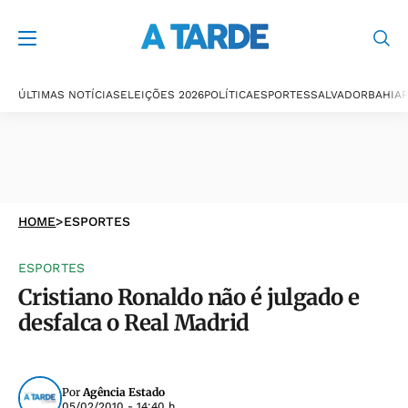
ÚLTIMAS NOTÍCIAS
ELEIÇÕES 2026
POLÍTICA
ESPORTES
SALVADOR
BAHIA
P
HOME
>
ESPORTES
ESPORTES
Cristiano Ronaldo não é julgado e
desfalca o Real Madrid
Por
Agência Estado
05/02/2010 - 14:40 h