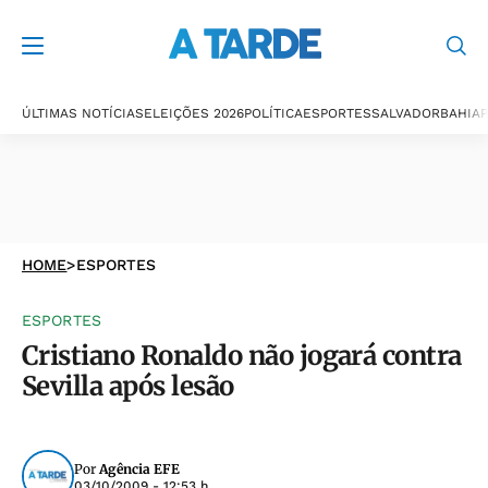
ÚLTIMAS NOTÍCIAS
ELEIÇÕES 2026
POLÍTICA
ESPORTES
SALVADOR
BAHIA
P
HOME
>
ESPORTES
ESPORTES
Cristiano Ronaldo não jogará contra
Sevilla após lesão
Por
Agência EFE
03/10/2009 - 12:53 h