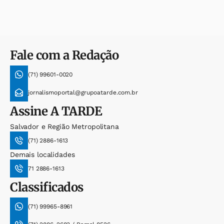
Fale com a Redação
(71) 99601-0020
jornalismoportal@grupoatarde.com.br
Assine
A TARDE
Salvador e Região Metropolitana
(71) 2886-1613
Demais localidades
71 2886-1613
Classificados
(71) 99965-8961