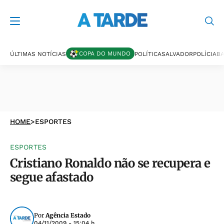
COPA DO MUNDO
ÚLTIMAS NOTÍCIAS
POLÍTICA
SALVADOR
POLÍCIA
BA
HOME
>
ESPORTES
ESPORTES
Cristiano Ronaldo não se recupera e
segue afastado
Por
Agência Estado
04/11/2009 - 15:04 h