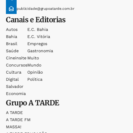
publicidade@grupoatarde.com.br
Canais e Editorias
Autos
E.c. Bahia
Bahia
E.c. Vitória
Brasil
Empregos
Saúde
Gastronomia
Cineinsite
Muito
Concursos
Mundo
Cultura
Opinião
Digital
Política
Salvador
Economia
Grupo
A TARDE
A TARDE
A TARDE FM
MASSA!