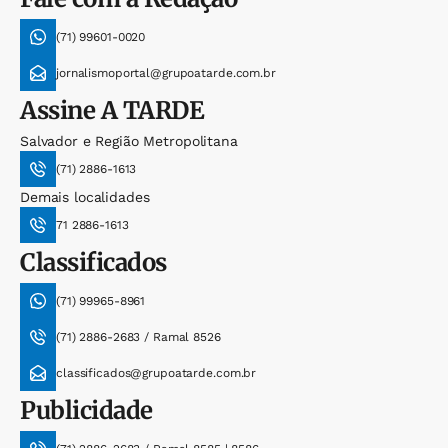
(71) 99601-0020
jornalismoportal@grupoatarde.com.br
Assine
A TARDE
Salvador e Região Metropolitana
(71) 2886-1613
Demais localidades
71 2886-1613
Classificados
(71) 99965-8961
(71) 2886-2683 / Ramal 8526
classificados@grupoatarde.com.br
Publicidade