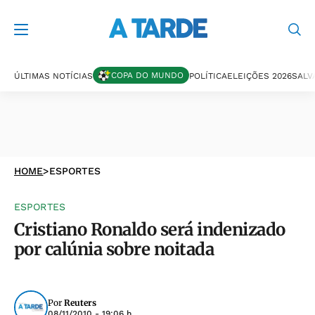
COPA DO MUNDO
ÚLTIMAS NOTÍCIAS
POLÍTICA
ELEIÇÕES 2026
SALV
HOME
>
ESPORTES
ESPORTES
Cristiano Ronaldo será indenizado
por calúnia sobre noitada
Por
Reuters
08/11/2010 - 19:06 h