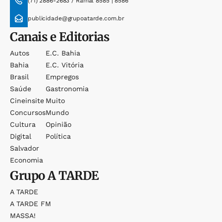
(71) 2886-2683 / Ramal 8585 | 8586
publicidade@grupoatarde.com.br
Canais e Editorias
Autos
E.c. Bahia
Bahia
E.c. Vitória
Brasil
Empregos
Saúde
Gastronomia
Cineinsite
Muito
Concursos
Mundo
Cultura
Opinião
Digital
Política
Salvador
Economia
Grupo
A TARDE
A TARDE
A TARDE FM
MASSA!