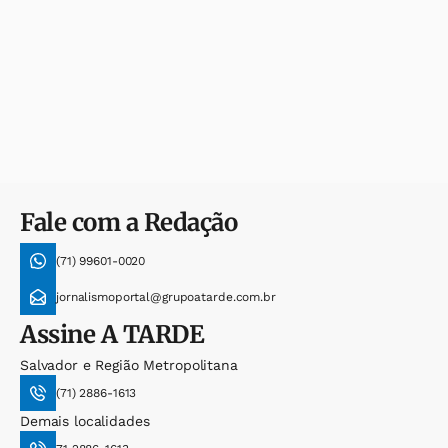
Fale com a Redação
(71) 99601-0020
jornalismoportal@grupoatarde.com.br
Assine
A TARDE
Salvador e Região Metropolitana
(71) 2886-1613
Demais localidades