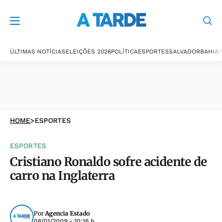
ÚLTIMAS NOTÍCIAS
ELEIÇÕES 2026
POLÍTICA
ESPORTES
SALVADOR
BAHIA
P
HOME
>
ESPORTES
ESPORTES
Cristiano Ronaldo sofre acidente de
carro na Inglaterra
Por
Agencia Estado
08/01/2009 - 10:16 h