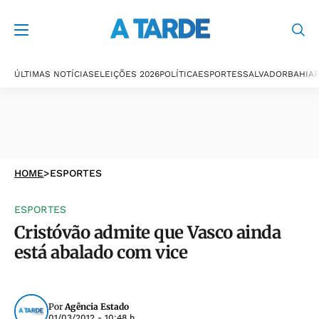
ÚLTIMAS NOTÍCIAS
ELEIÇÕES 2026
POLÍTICA
ESPORTES
SALVADOR
BAHIA
P
HOME
>
ESPORTES
ESPORTES
Cristóvão admite que Vasco ainda
está abalado com vice
Por
Agência Estado
01/03/2012 - 10:48 h