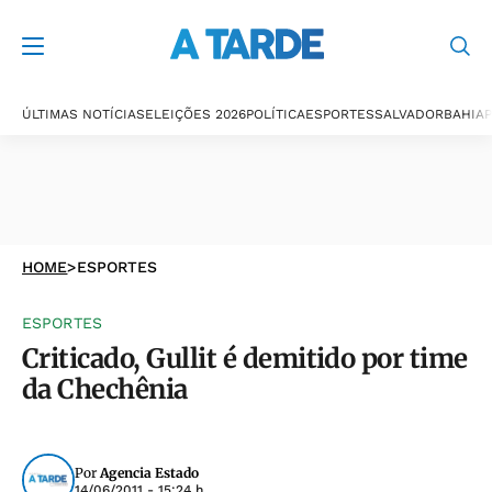
ÚLTIMAS NOTÍCIAS
ELEIÇÕES 2026
POLÍTICA
ESPORTES
SALVADOR
BAHIA
P
HOME
>
ESPORTES
ESPORTES
Criticado, Gullit é demitido por time
da Chechênia
Por
Agencia Estado
14/06/2011 - 15:24 h