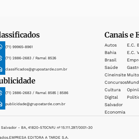
lassificados
Canais e 
Autos
E.c. 
(71) 99965-8961
Bahia
E.c. V
(71) 2886-2683 / Ramal 8526
Brasil
Empr
Saúde
Gast
classificados@grupoatarde.com.br
Cineinsite
Muit
ublicidade
Concursos
Mund
Cultura
Opini
(71) 2886-2683 / Ramal 8585 | 8586
Digital
Políti
publicidade@grupoatarde.com.br
Salvador
Economia
, Salvador - BA, 41820-570
CNPJ nº 15.111.297/0001-30
ados.
EMPRESA EDITORA A TARDE S.A.