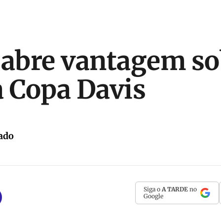
 abre vantagem so
a Copa Davis
ado
Siga o
A TARDE
no
Google