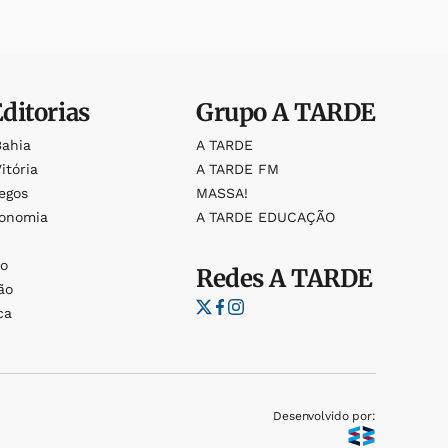
Editorias
Grupo
A TARDE
Bahia
A TARDE
itória
A TARDE FM
egos
MASSA!
ronomia
A TARDE EDUCAÇÃO
o
o
Redes
A TARDE
ão
ca
Desenvolvido por: