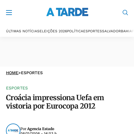
ÚLTIMAS NOTÍCIAS
ELEIÇÕES 2026
POLÍTICA
ESPORTES
SALVADOR
BAHIA
P
HOME
>
ESPORTES
ESPORTES
Croácia impressiona Uefa em
vistoria por Eurocopa 2012
Por
Agencia Estado
06/11/2006 - 14:03 h