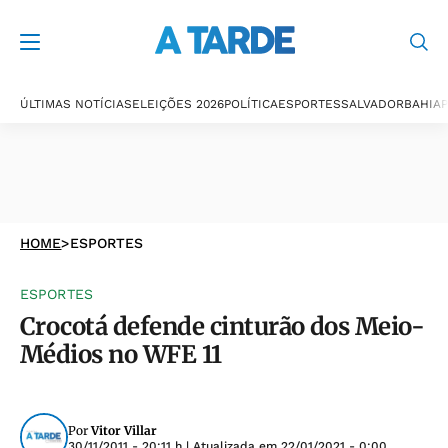
ÚLTIMAS NOTÍCIAS
ELEIÇÕES 2026
POLÍTICA
ESPORTES
SALVADOR
BAHIA
P
HOME
>
ESPORTES
ESPORTES
Crocotá defende cinturão dos Meio-
Médios no WFE 11
Por
Vitor Villar
30/11/2011 - 20:11 h
| Atualizada em
22/01/2021 - 0:00