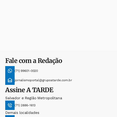
Fale com a Redação
(71) 99601-0020
jornalismoportal@grupoatarde.com.br
Assine
A TARDE
Salvador e Região Metropolitana
(71) 2886-1613
Demais localidades