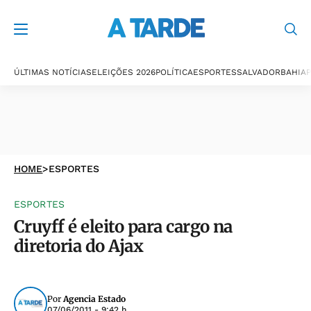
ÚLTIMAS NOTÍCIAS
ELEIÇÕES 2026
POLÍTICA
ESPORTES
SALVADOR
BAHIA
P
HOME
>
ESPORTES
ESPORTES
Cruyff é eleito para cargo na
diretoria do Ajax
Por
Agencia Estado
07/06/2011 - 9:42 h