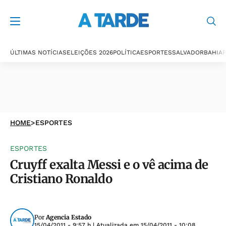
ÚLTIMAS NOTÍCIAS
ELEIÇÕES 2026
POLÍTICA
ESPORTES
SALVADOR
BAHIA
P
HOME
>
ESPORTES
ESPORTES
Cruyff exalta Messi e o vê acima de
Cristiano Ronaldo
Por
Agencia Estado
15/04/2011 - 9:57 h
| Atualizada em
15/04/2011 - 10:08