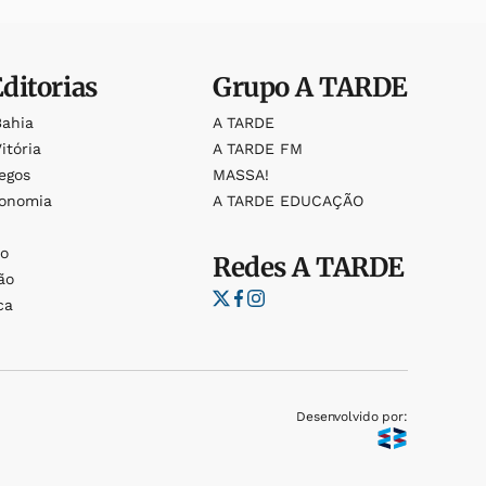
Editorias
Grupo
A TARDE
Bahia
A TARDE
itória
A TARDE FM
egos
MASSA!
ronomia
A TARDE EDUCAÇÃO
o
o
Redes
A TARDE
ão
ca
Desenvolvido por: