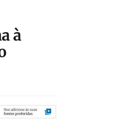
a à
o
Nos adicione às suas
fontes preferidas