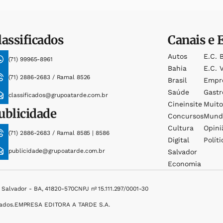
lassificados
Canais e 
Autos
E.c. 
(71) 99965-8961
Bahia
E.c. V
(71) 2886-2683 / Ramal 8526
Brasil
Empr
Saúde
Gast
classificados@grupoatarde.com.br
Cineinsite
Muit
ublicidade
Concursos
Mund
Cultura
Opini
(71) 2886-2683 / Ramal 8585 | 8586
Digital
Políti
publicidade@grupoatarde.com.br
Salvador
Economia
, Salvador - BA, 41820-570
CNPJ nº 15.111.297/0001-30
ados.
EMPRESA EDITORA A TARDE S.A.