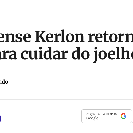
ense Kerlon retorn
ara cuidar do joelh
ado
Siga o
A TARDE
no
Google