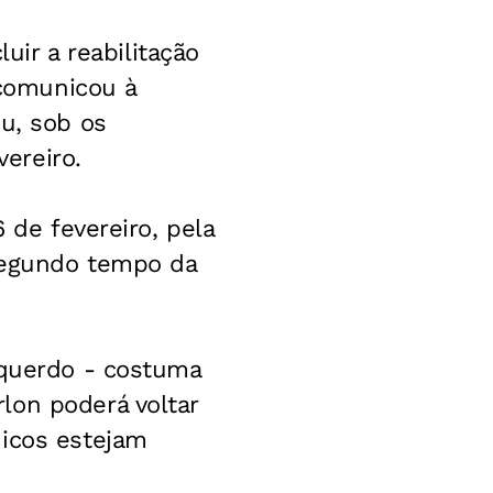
uir a reabilitação
 comunicou à
eu, sob os
ereiro.
 de fevereiro, pela
 segundo tempo da
squerdo - costuma
lon poderá voltar
dicos estejam