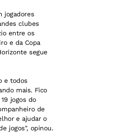
m jogadores
randes clubes
zio entre os
iro e da Copa
Horizonte segue
o e todos
ando mais. Fico
 19 jogos do
companheiro de
lhor e ajudar o
e jogos", opinou.