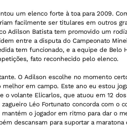
ntou um elenco forte à toa para 2009. Co
riam facilmente ser titulares em outros g
nico Adilson Batista tem promovido um rodí
ividem entre a disputa do Campeonato Mine
edida tem funcionado, e a equipe de Belo 
etições, fato reconhecido pelo elenco.
tante. O Adilson escolhe no momento cert
 melhor em campo. Este ano eu estou jog
sse o volante Elicarlos, que atuou em 12 dos
O zagueiro Léo Fortunato concorda com o 
o mantém o jogador em ritmo para dar o me
bém descansam para suportar a maratona d