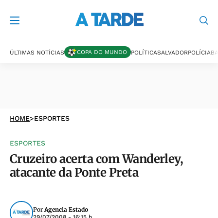
COPA DO MUNDO
ÚLTIMAS NOTÍCIAS
POLÍTICA
SALVADOR
POLÍCIA
BA
HOME
>
ESPORTES
ESPORTES
Cruzeiro acerta com Wanderley,
atacante da Ponte Preta
Por
Agencia Estado
29/07/2008 - 16:15 h