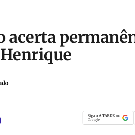
o acerta permanên
 Henrique
ado
Siga o
A TARDE
no
Google