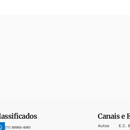
lassificados
Canais e 
Autos
E.c. 
(71) 99965-8961