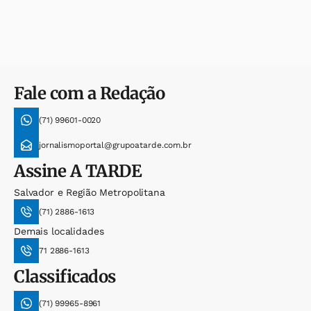
Fale com a Redação
(71) 99601-0020
jornalismoportal@grupoatarde.com.br
Assine
A TARDE
Salvador e Região Metropolitana
(71) 2886-1613
Demais localidades
71 2886-1613
Classificados
(71) 99965-8961