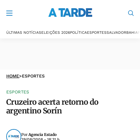
ÚLTIMAS NOTÍCIAS
ELEIÇÕES 2026
POLÍTICA
ESPORTES
SALVADOR
BAHIA
P
HOME
>
ESPORTES
ESPORTES
Cruzeiro acerta retorno do
argentino Sorín
Por
Agencia Estado
29/08/2008 - 18:31 h