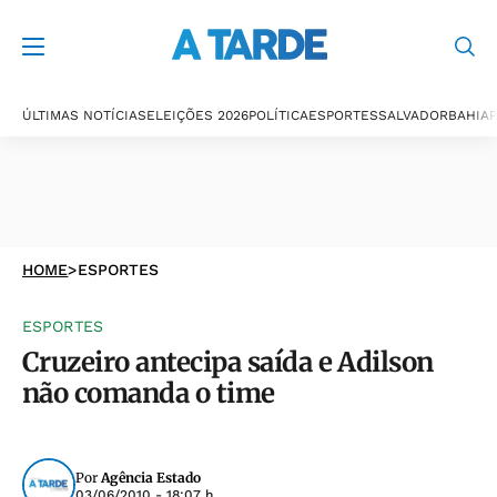
ÚLTIMAS NOTÍCIAS
ELEIÇÕES 2026
POLÍTICA
ESPORTES
SALVADOR
BAHIA
P
HOME
>
ESPORTES
ESPORTES
Cruzeiro antecipa saída e Adilson
não comanda o time
Por
Agência Estado
03/06/2010 - 18:07 h