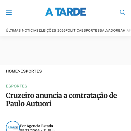
ÚLTIMAS NOTÍCIAS
ELEIÇÕES 2026
POLÍTICA
ESPORTES
SALVADOR
BAHIA
P
HOME
>
ESPORTES
ESPORTES
Cruzeiro anuncia a contratação de
Paulo Autuori
Por
Agencia Estado
05/12/2006 - 11:15 h