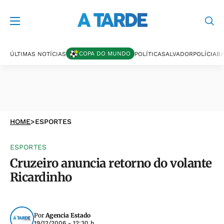
COPA DO MUNDO
ÚLTIMAS NOTÍCIAS
POLÍTICA
SALVADOR
POLÍCIA
BA
HOME
>
ESPORTES
ESPORTES
Cruzeiro anuncia retorno do volante
Ricardinho
Por
Agencia Estado
19/12/2006 - 12:30 h