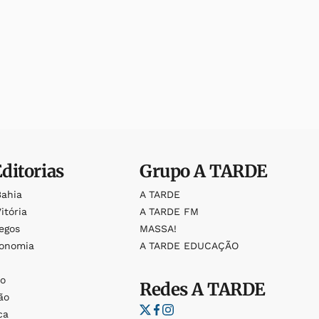
Editorias
Grupo
A TARDE
Bahia
A TARDE
itória
A TARDE FM
egos
MASSA!
ronomia
A TARDE EDUCAÇÃO
o
o
Redes
A TARDE
ão
ca