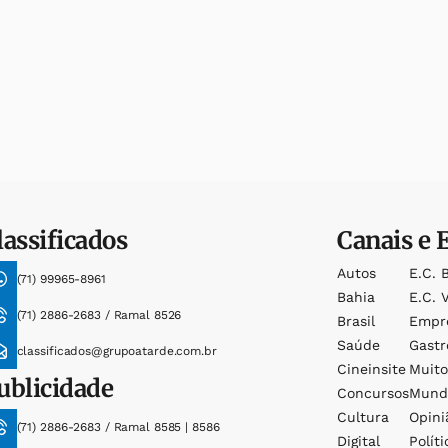
lassificados
Canais e 
Autos
E.c. 
(71) 99965-8961
Bahia
E.c. V
(71) 2886-2683 / Ramal 8526
Brasil
Empr
Saúde
Gast
classificados@grupoatarde.com.br
Cineinsite
Muit
ublicidade
Concursos
Mund
Cultura
Opini
(71) 2886-2683 / Ramal 8585 | 8586
Digital
Políti