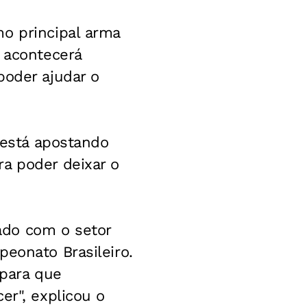
mo principal arma
e acontecerá
poder ajudar o
o está apostando
a poder deixar o
.
ado com o setor
peonato Brasileiro.
 para que
er", explicou o