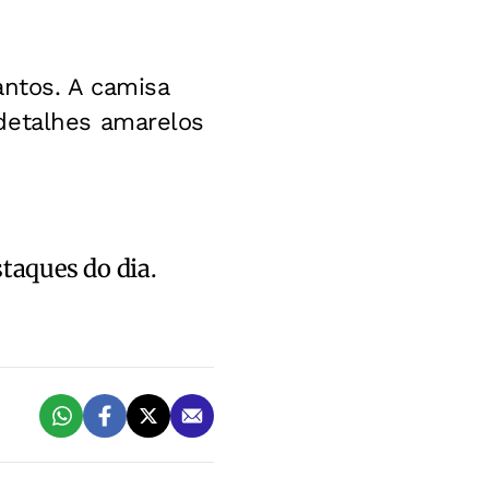
antos. A camisa
detalhes amarelos
staques do dia.