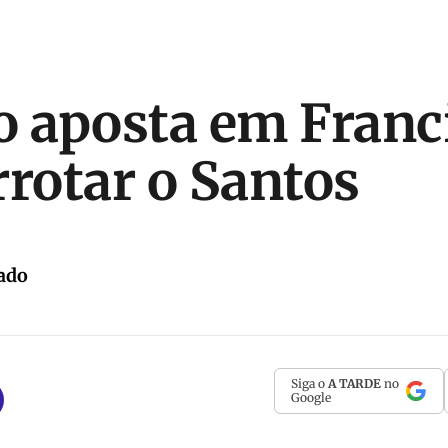
o aposta em Fran
rrotar o Santos
ado
Siga o
A TARDE
no
Google