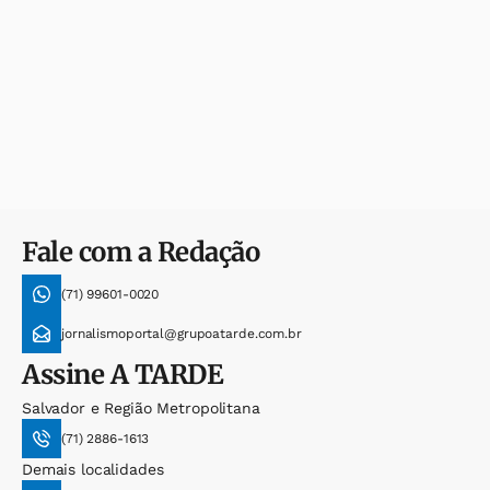
Fale com a Redação
(71) 99601-0020
jornalismoportal@grupoatarde.com.br
Assine
A TARDE
Salvador e Região Metropolitana
(71) 2886-1613
Demais localidades