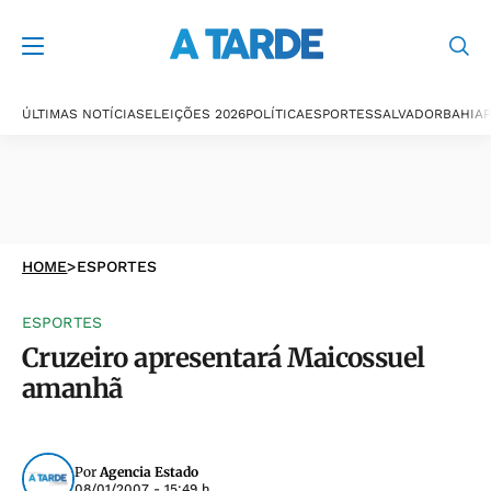
ÚLTIMAS NOTÍCIAS
ELEIÇÕES 2026
POLÍTICA
ESPORTES
SALVADOR
BAHIA
P
HOME
>
ESPORTES
ESPORTES
Cruzeiro apresentará Maicossuel
amanhã
Por
Agencia Estado
08/01/2007 - 15:49 h