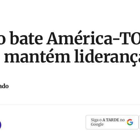
o bate América-TO
e mantém lideranç
ado
Siga o
A TARDE
no
Google