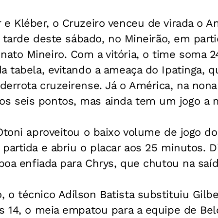
e Kléber, o Cruzeiro venceu de virada o Am
a tarde deste sábado, no Mineirão, em partid
ato Mineiro. Com a vitória, o time soma 2
a tabela, evitando a ameaça do Ipatinga, q
errota cruzeirense. Já o América, na nona
s seis pontos, mas ainda tem um jogo a 
Otoni aproveitou o baixo volume de jogo do
partida e abriu o placar aos 25 minutos. D
 boa enfiada para Chrys, que chutou na saíd
o técnico Adílson Batista substituiu Gilbe
s 14, o meia empatou para a equipe de Bel