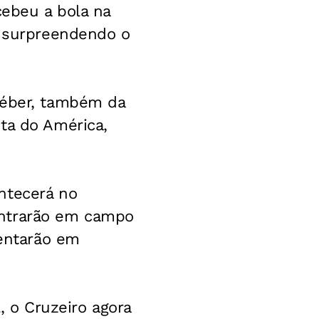
cebeu a bola na
, surpreendendo o
léber, também da
ta do América,
ntecerá no
entrarão em campo
rentarão em
, o Cruzeiro agora