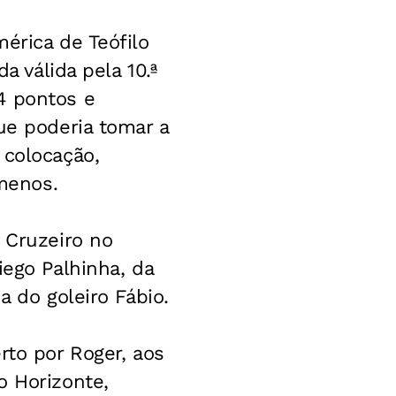
érica de Teófilo
a válida pela 10.ª
4 pontos e
ue poderia tomar a
 colocação,
menos.
 Cruzeiro no
iego Palhinha, da
a do goleiro Fábio.
rto por Roger, aos
o Horizonte,