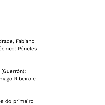
drade, Fabiano
écnico: Péricles
 (Guerrón);
hiago Ribeiro e
os do primeiro