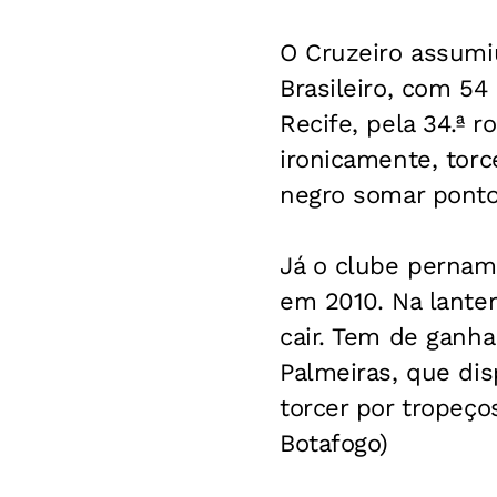
O Cruzeiro assumi
Brasileiro, com 54 
Recife, pela 34.ª 
ironicamente, torc
negro somar ponto
Já o clube pernam
em 2010. Na lante
cair. Tem de ganha
Palmeiras, que dis
torcer por tropeço
Botafogo)