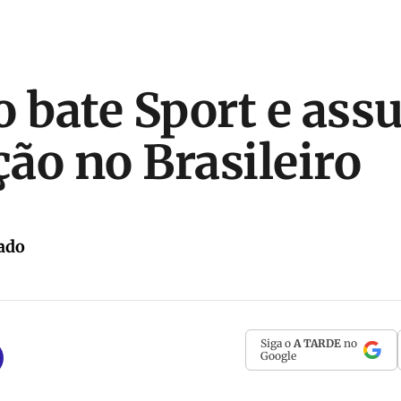
o bate Sport e ass
ção no Brasileiro
ado
Siga o
A TARDE
no
Google