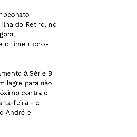
ampeonato
 Ilha do Retiro, no
gora,
xe o time rubro-
amento à Série B
milagre para não
róximo contra o
rta-feira - e
to André e