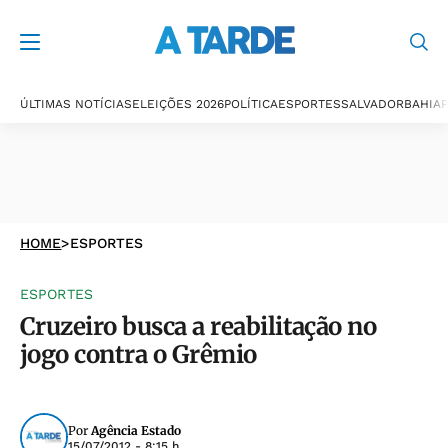
ÚLTIMAS NOTÍCIAS
ELEIÇÕES 2026
POLÍTICA
ESPORTES
SALVADOR
BAHIA
P
HOME
>
ESPORTES
ESPORTES
Cruzeiro busca a reabilitação no
jogo contra o Grêmio
Por
Agência Estado
15/07/2012 - 8:15 h