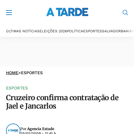
ÚLTIMAS NOTÍCIAS
ELEIÇÕES 2026
POLÍTICA
ESPORTES
SALVADOR
BAHIA
P
HOME
>
ESPORTES
ESPORTES
Cruzeiro confirma contratação de
Jael e Jancarlos
Por
Agencia Estado
05/01/2009 - 11:41 h