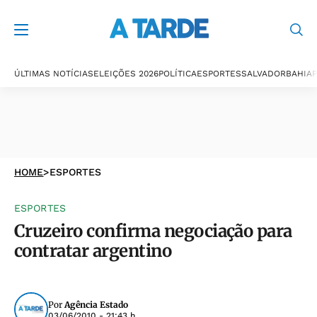
ÚLTIMAS NOTÍCIAS
ELEIÇÕES 2026
POLÍTICA
ESPORTES
SALVADOR
BAHIA
P
HOME
>
ESPORTES
ESPORTES
Cruzeiro confirma negociação para
contratar argentino
Por
Agência Estado
03/06/2010 - 21:43 h