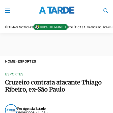
COPA DO MUNDO
ÚLTIMAS NOTÍCIAS
POLÍTICA
SALVADOR
POLÍCIA
BA
HOME
>
ESPORTES
ESPORTES
Cruzeiro contrata atacante Thiago
Ribeiro, ex-São Paulo
Por
Agencia Estado
29/08/2008 - 11:06 h