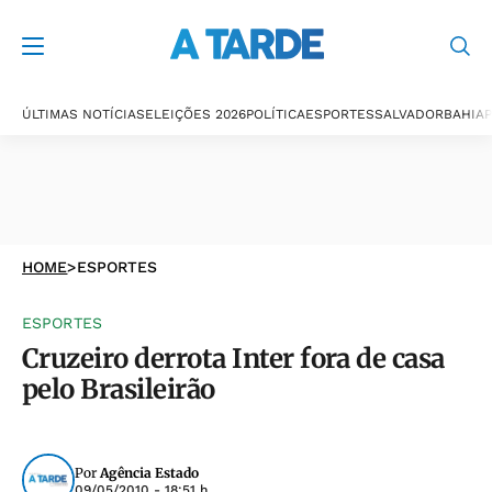
ÚLTIMAS NOTÍCIAS
ELEIÇÕES 2026
POLÍTICA
ESPORTES
SALVADOR
BAHIA
P
HOME
>
ESPORTES
ESPORTES
Cruzeiro derrota Inter fora de casa
pelo Brasileirão
Por
Agência Estado
09/05/2010 - 18:51 h