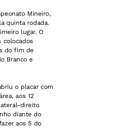
peonato Mineiro,
la quinta rodada.
imeiro lugar. O
s colocados
s do fim de
Rio Branco e
abriu o placar com
área, aos 12
ateral-direito
inho diante do
 fazer aos 5 do