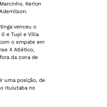
Marcinho. Kerlon
 Ademílson.
tinga venceu o
0 e Tupi e Villa
, com o empate em
se X Atlético,
fora da zona de
bir uma posição, de
o Ituiutaba no