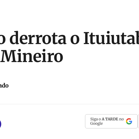
 derrota o Ituiuta
o Mineiro
ado
Siga o
A TARDE
no
Google