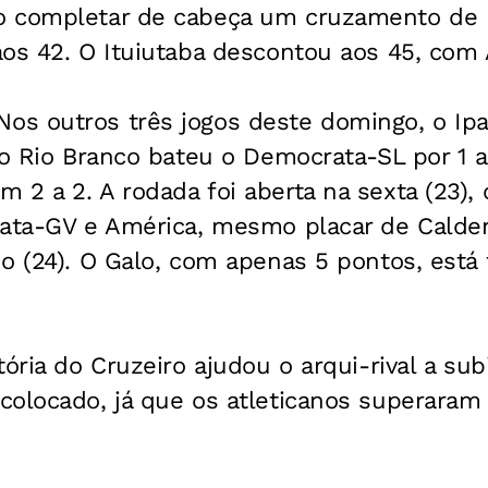
 completar de cabeça um cruzamento de 
aos 42. O Ituiutaba descontou aos 45, com
s outros três jogos deste domingo, o Ipa
 o Rio Branco bateu o Democrata-SL por 1 a 
 2 a 2. A rodada foi aberta na sexta (23)
rata-GV e América, mesmo placar de Calden
o (24). O Galo, com apenas 5 pontos, está 
tória do Cruzeiro ajudou o arqui-rival a su
olocado, já que os atleticanos superaram 