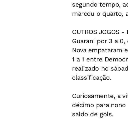
segundo tempo, ao
marcou o quarto, 
OUTROS JOGOS - No
Guarani por 3 a 0,
Nova empataram em
1 a 1 entre Democ
realizado no sábad
classificação.
Curiosamente, a vi
décimo para nono c
saldo de gols.