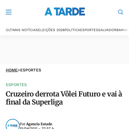
ÚLTIMAS NOTÍCIAS
ELEIÇÕES 2026
POLÍTICA
ESPORTES
SALVADOR
BAHIA
P
HOME
>
ESPORTES
ESPORTES
Cruzeiro derrota Vôlei Futuro e vai à
final da Superliga
Por
Agencia Estado
15/04/2011 - 22:57 h