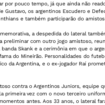
r por pouco tempo, já que ainda não readq
 de Gustavo, os argentinos Escudero e Defe
inthians e também participarão do amistos
omemorativa, a despedida do lateral també
 preliminar com outro jogo amistoso, reu
 banda Skank e a cerimônia em que o argen
 fama do Mineirão. Personalidades do fute
ico da Argentina, e o ex-jogador Raí pro
oso contra o Argentinos Juniors, equipe q
la primeira vez com o novo terceiro unifo
omentos antes. Aos 33 anos, o lateral far