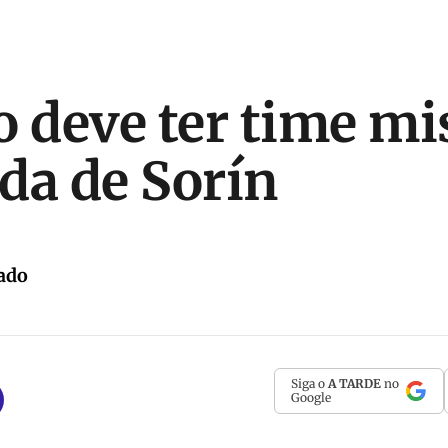
o deve ter time m
da de Sorín
ado
Siga o
A TARDE
no
Google