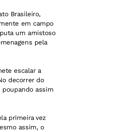
o Brasileiro,
ovamente em campo
isputa um amistoso
homenagens pela
mete escalar a
No decorrer do
s, poupando assim
la primeira vez
Mesmo assim, o