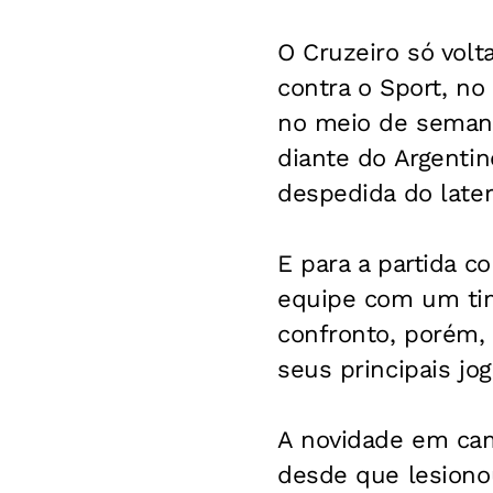
O Cruzeiro só volt
contra o Sport, n
no meio de semana
diante do Argenti
despedida do late
E para a partida c
equipe com um tim
confronto, porém, 
seus principais jo
A novidade em cam
desde que lesiono