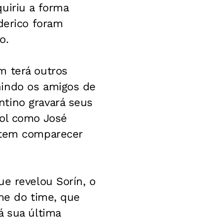
uiriu a forma
derico foram
o.
m terá outros
nindo os amigos de
tino gravará seus
bol como José
metem comparecer
ue revelou Sorín, o
rme do time, que
á sua última