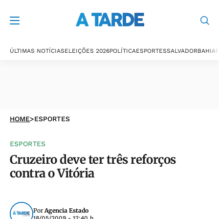
ÚLTIMAS NOTÍCIAS
ELEIÇÕES 2026
POLÍTICA
ESPORTES
SALVADOR
BAHIA
P
HOME
>
ESPORTES
ESPORTES
Cruzeiro deve ter três reforços
contra o Vitória
Por
Agencia Estado
18/05/2009 - 12:40 h