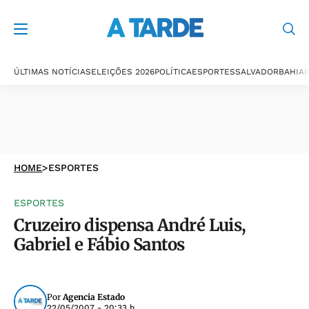
ÚLTIMAS NOTÍCIAS
ELEIÇÕES 2026
POLÍTICA
ESPORTES
SALVADOR
BAHIA
P
HOME
>
ESPORTES
ESPORTES
Cruzeiro dispensa André Luis,
Gabriel e Fábio Santos
Por
Agencia Estado
22/05/2007 - 20:33 h