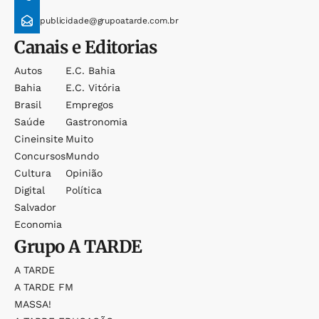
publicidade@grupoatarde.com.br
Canais e Editorias
Autos
E.c. Bahia
Bahia
E.c. Vitória
Brasil
Empregos
Saúde
Gastronomia
Cineinsite
Muito
Concursos
Mundo
Cultura
Opinião
Digital
Política
Salvador
Economia
Grupo
A TARDE
A TARDE
A TARDE FM
MASSA!