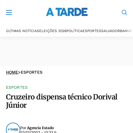
ÚLTIMAS NOTÍCIAS
ELEIÇÕES 2026
POLÍTICA
ESPORTES
SALVADOR
BAHIA
P
HOME
>
ESPORTES
ESPORTES
Cruzeiro dispensa técnico Dorival
Júnior
Por
Agencia Estado
03/12/2007 - 13:22 h