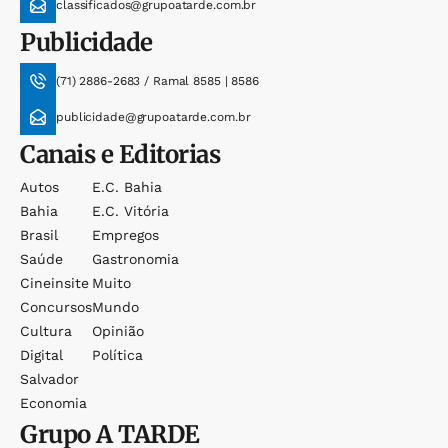
classificados@grupoatarde.com.br
Publicidade
(71) 2886-2683 / Ramal 8585 | 8586
publicidade@grupoatarde.com.br
Canais e Editorias
Autos
E.c. Bahia
Bahia
E.c. Vitória
Brasil
Empregos
Saúde
Gastronomia
Cineinsite
Muito
Concursos
Mundo
Cultura
Opinião
Digital
Política
Salvador
Economia
Grupo
A TARDE