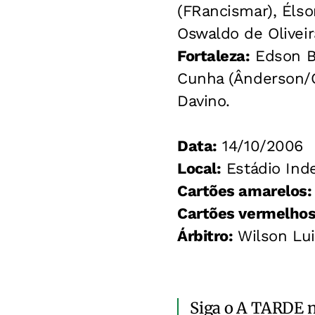
(FRancismar), Élso
Oswaldo de Oliveir
Fortaleza:
Edson Ba
Cunha (Ânderson/O
Davino.
Data:
14/10/2006
Local:
Estádio Ind
Cartões amarelos:
Cartões vermelhos
Árbitro:
Wilson Lui
Siga o A TARDE 