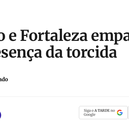
o e Fortaleza em
sença da torcida
ado
Siga o
A TARDE
no
Google