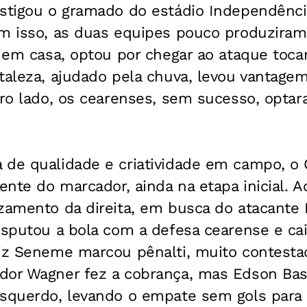
astigou o gramado do estádio Independênci
m isso, as duas equipes pouco produziram n
r em casa, optou por chegar ao ataque toca
taleza, ajudado pela chuva, levou vantage
tro lado, os cearenses, sem sucesso, opta
 de qualidade e criatividade em campo, o 
ente do marcador, ainda na etapa inicial. A
zamento da direita, em busca do atacante F
isputou a bola com a defesa cearense e cai
uiz Seneme marcou pênalti, muito contesta
dor Wagner fez a cobrança, mas Edson Bas
squerdo, levando o empate sem gols para o