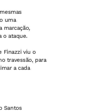
s mesmas
do uma
a marcação,
a o ataque.
 Finazzi viu o
no travessão, para
imar a cada
io Santos