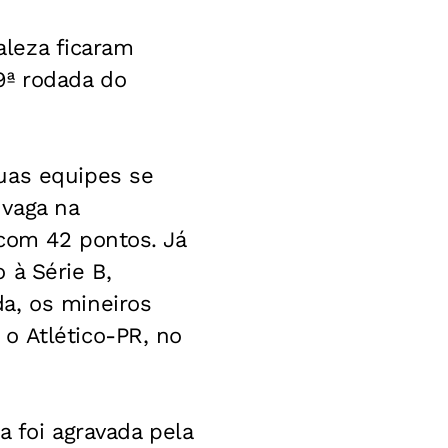
taleza ficaram
9ª rodada do
uas equipes se
 vaga na
 com 42 pontos. Já
 à Série B,
a, os mineiros
o Atlético-PR, no
a foi agravada pela