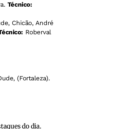
ra.
Técnico:
ude, Chicão, André
Técnico:
Roberval
ude, (Fortaleza).
staques do dia.