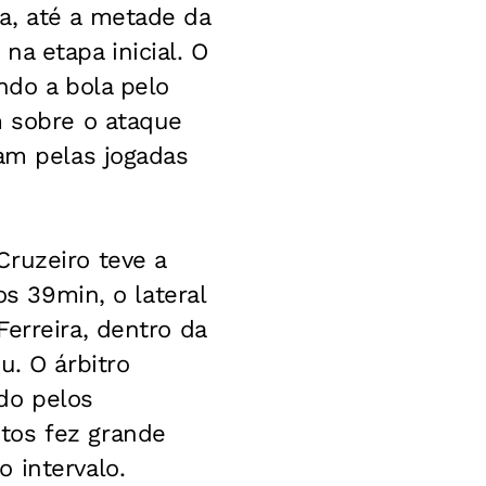
a, até a metade da
a etapa inicial. O
ndo a bola pelo
m sobre o ataque
ram pelas jogadas
Cruzeiro teve a
os 39min, o lateral
erreira, dentro da
u. O árbitro
do pelos
tos fez grande
 intervalo.