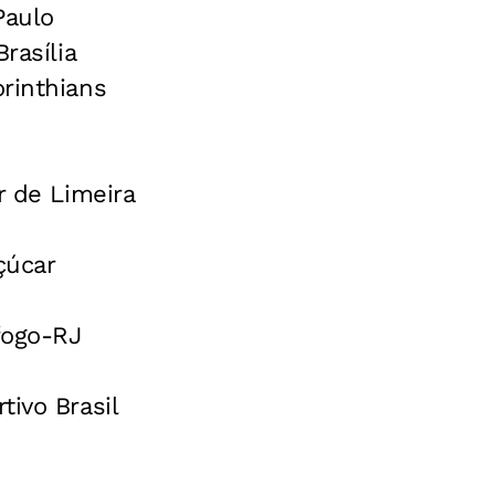
Paulo
Brasília
rinthians
r de Limeira
çúcar
fogo-RJ
tivo Brasil