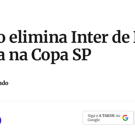
o elimina Inter de
a na Copa SP
ado
Siga o
A TARDE
no
Google