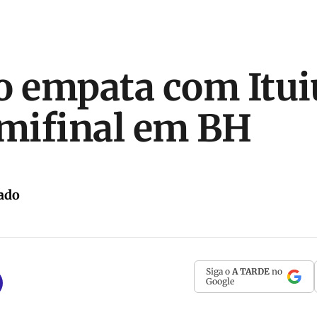
o empata com Itui
emifinal em BH
ado
Siga o
A TARDE
no
Google