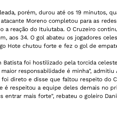
leada, porém, durou até os 19 minutos, qua
 atacante Moreno completou para as rede
o a reação do Ituiutaba. O Cruzeiro contin
m, aos 34. O gol abateu os jogadores celes
igo Hote chutou forte e fez o gol de empate
 Batista foi hostilizado pela torcida celest
"A maior responsabilidade é minha", admitiu 
 foi direto e disse que faltou respeito do 
te é respeitou a equipe deles demais no p
 entrar mais forte", rebateu o goleiro Dani