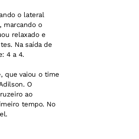
ndo o lateral
s, marcando o
uou relaxado e
tes. Na saída de
: 4 a 4.
e, que vaiou o time
Adilson. O
Cruzeiro ao
rimeiro tempo. No
el.