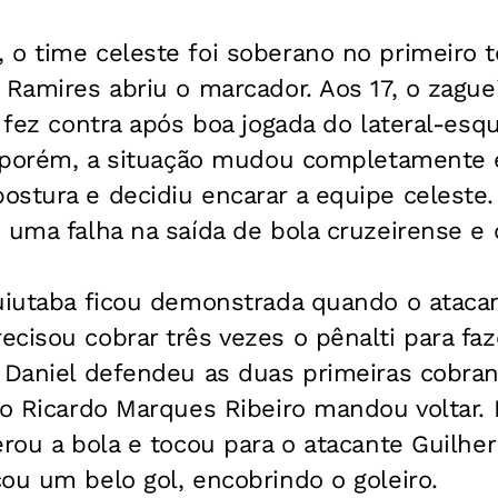
 o time celeste foi soberano no primeiro 
 Ramires abriu o marcador. Aos 17, o zague
, fez contra após boa jogada do lateral-esq
, porém, a situação mudou completamente e
stura e decidiu encarar a equipe celeste.
 uma falha na saída de bola cruzeirense e 
tuiutaba ficou demonstrada quando o ataca
cisou cobrar três vezes o pênalti para faze
o Daniel defendeu as duas primeiras cobra
ro Ricardo Marques Ribeiro mandou voltar.
erou a bola e tocou para o atacante Guilhe
ou um belo gol, encobrindo o goleiro.