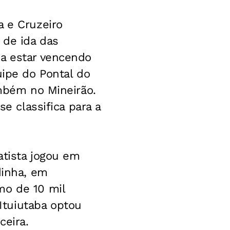
a e Cruzeiro
 de ida das
 a estar vencendo
uipe do Pontal do
ambém no Mineirão.
se classifica para a
atista jogou em
dinha, em
mo de 10 mil
Ituiutaba optou
ceira.