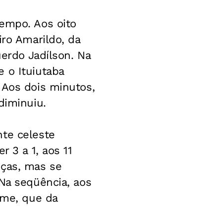
tempo. Aos oito
iro Amarildo, da
uerdo Jadílson. Na
 o Ituiutaba
 Aos dois minutos,
diminuiu.
nte celeste
r 3 a 1, aos 11
nças, mas se
 Na seqüência, aos
rme, que da