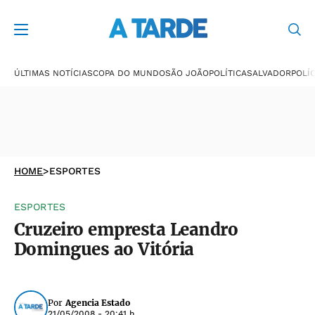
ÚLTIMAS NOTÍCIAS
COPA DO MUNDO
SÃO JOÃO
POLÍTICA
SALVADOR
POLÍC
HOME
>
ESPORTES
ESPORTES
Cruzeiro empresta Leandro
Domingues ao Vitória
Por
Agencia Estado
21/05/2008 - 20:41 h