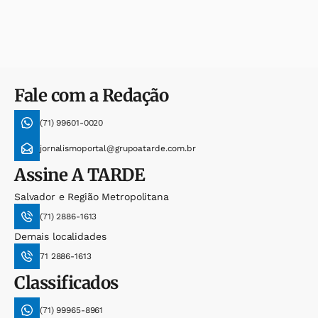
Fale com a Redação
(71) 99601-0020
jornalismoportal@grupoatarde.com.br
Assine
A TARDE
Salvador e Região Metropolitana
(71) 2886-1613
Demais localidades
71 2886-1613
Classificados
(71) 99965-8961