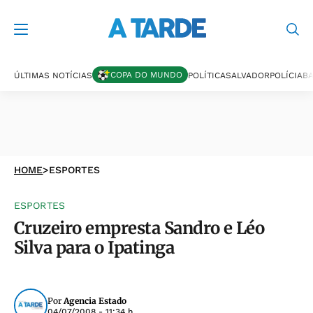
COPA DO MUNDO
ÚLTIMAS NOTÍCIAS
POLÍTICA
SALVADOR
POLÍCIA
BA
HOME
>
ESPORTES
ESPORTES
Cruzeiro empresta Sandro e Léo
Silva para o Ipatinga
Por
Agencia Estado
04/07/2008 - 11:34 h