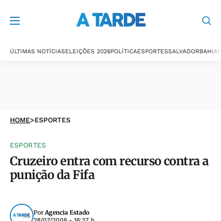
ÚLTIMAS NOTÍCIAS
ELEIÇÕES 2026
POLÍTICA
ESPORTES
SALVADOR
BAHIA
P
HOME
>
ESPORTES
ESPORTES
Cruzeiro entra com recurso contra a
punição da Fifa
Por
Agencia Estado
28/07/2006 - 16:27 h