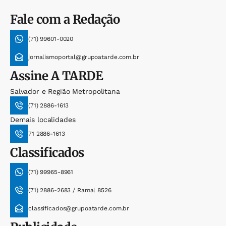
Fale com a Redação
(71) 99601-0020
jornalismoportal@grupoatarde.com.br
Assine
A TARDE
Salvador e Região Metropolitana
(71) 2886-1613
Demais localidades
71 2886-1613
Classificados
(71) 99965-8961
(71) 2886-2683 / Ramal 8526
classificados@grupoatarde.com.br