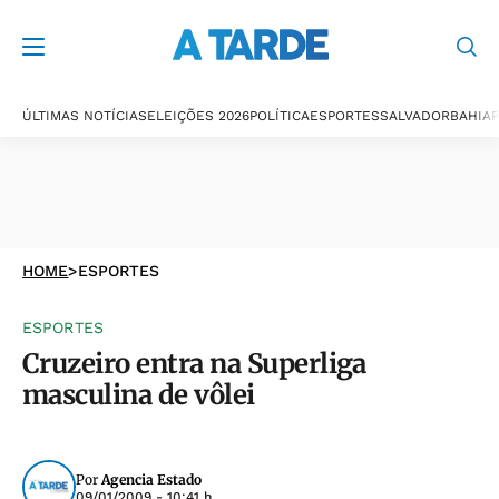
ÚLTIMAS NOTÍCIAS
ELEIÇÕES 2026
POLÍTICA
ESPORTES
SALVADOR
BAHIA
P
HOME
>
ESPORTES
ESPORTES
Cruzeiro entra na Superliga
masculina de vôlei
Por
Agencia Estado
09/01/2009 - 10:41 h