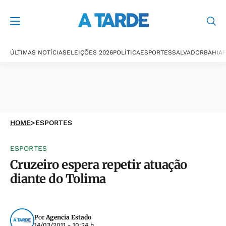
ÚLTIMAS NOTÍCIAS
ELEIÇÕES 2026
POLÍTICA
ESPORTES
SALVADOR
BAHIA
P
HOME
>
ESPORTES
ESPORTES
Cruzeiro espera repetir atuação
diante do Tolima
Por
Agencia Estado
14/03/2011 - 10:24 h