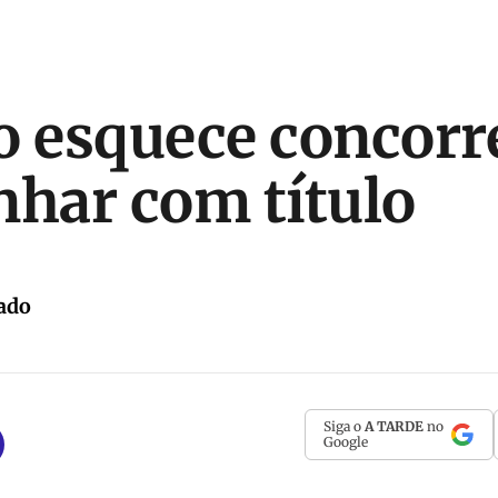
o esquece concorr
nhar com título
ado
Siga o
A TARDE
no
Google