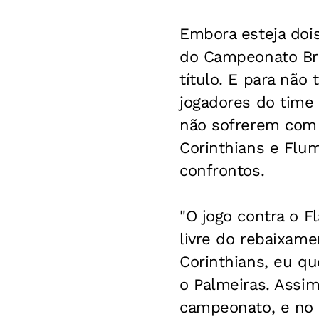
Embora esteja dois
do Campeonato Bra
título. E para não 
jogadores do time
não sofrerem com 
Corinthians e Flu
confrontos.
"O jogo contra o F
livre do rebaixam
Corinthians, eu q
o Palmeiras. Assi
campeonato, e no d