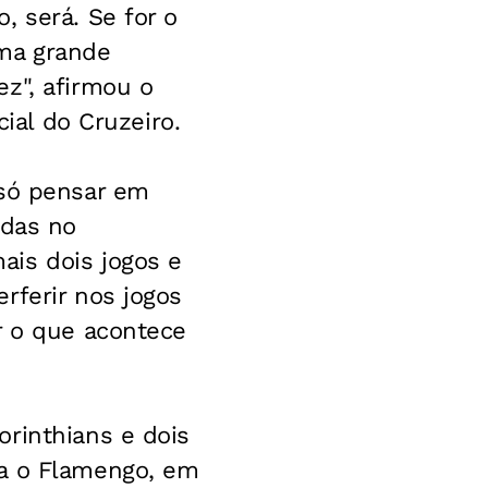
, será. Se for o
ma grande
z", afirmou o
cial do Cruzeiro.
 só pensar em
idas no
ais dois jogos e
rferir nos jogos
r o que acontece
rinthians e dois
ta o Flamengo, em