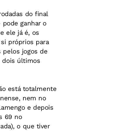
rodadas do final
e pode ganhar o
e ele já é, os
si próprios para
 pelos jogos de
 dois últimos
não está totalmente
minense, nem no
Flamengo e depois
s 69 no
da), o que tiver