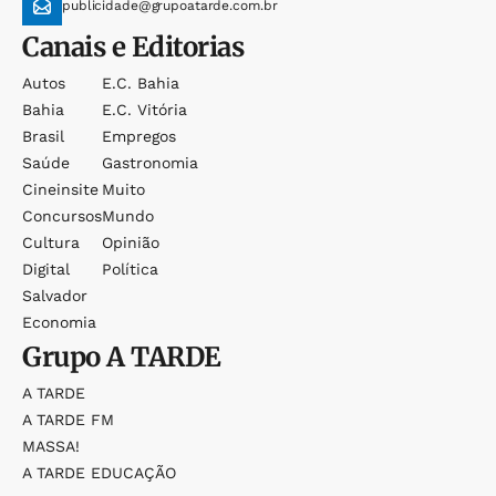
publicidade@grupoatarde.com.br
Canais e Editorias
Autos
E.c. Bahia
Bahia
E.c. Vitória
Brasil
Empregos
Saúde
Gastronomia
Cineinsite
Muito
Concursos
Mundo
Cultura
Opinião
Digital
Política
Salvador
Economia
Grupo
A TARDE
A TARDE
A TARDE FM
MASSA!
A TARDE EDUCAÇÃO