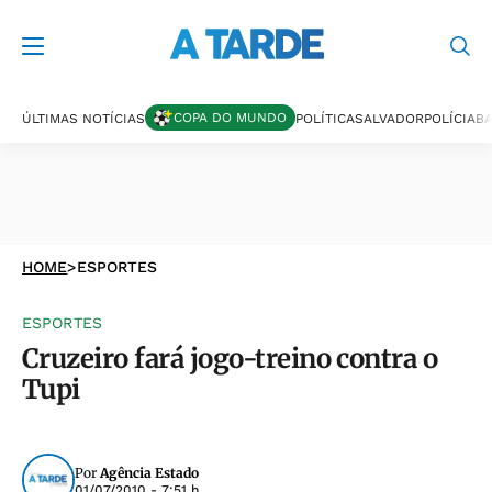
COPA DO MUNDO
ÚLTIMAS NOTÍCIAS
POLÍTICA
SALVADOR
POLÍCIA
BA
HOME
>
ESPORTES
ESPORTES
Cruzeiro fará jogo-treino contra o
Tupi
Por
Agência Estado
01/07/2010 - 7:51 h