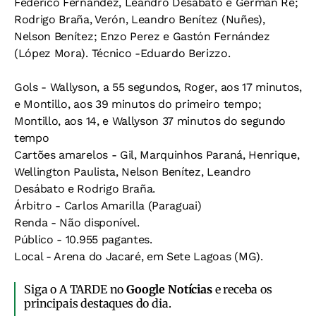
Federico Fernández, Leandro Desábato e Gérman Ré;
Rodrigo Braña, Verón, Leandro Benítez (Nuñes),
Nelson Benítez; Enzo Perez e Gastón Fernández
(López Mora). Técnico -Eduardo Berizzo.
Gols - Wallyson, a 55 segundos, Roger, aos 17 minutos,
e Montillo, aos 39 minutos do primeiro tempo;
Montillo, aos 14, e Wallyson 37 minutos do segundo
tempo
Cartões amarelos - Gil, Marquinhos Paraná, Henrique,
Wellington Paulista, Nelson Benítez, Leandro
Desábato e Rodrigo Braña.
Árbitro - Carlos Amarilla (Paraguai)
Renda - Não disponível.
Público - 10.955 pagantes.
Local - Arena do Jacaré, em Sete Lagoas (MG).
Siga o A TARDE no
Google Notícias
e receba os
principais destaques do dia.