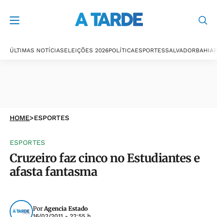
ÚLTIMAS NOTÍCIAS
ELEIÇÕES 2026
POLÍTICA
ESPORTES
SALVADOR
BAHIA
P
HOME
>
ESPORTES
ESPORTES
Cruzeiro faz cinco no Estudiantes e
afasta fantasma
Por
Agencia Estado
16/02/2011 - 22:55 h