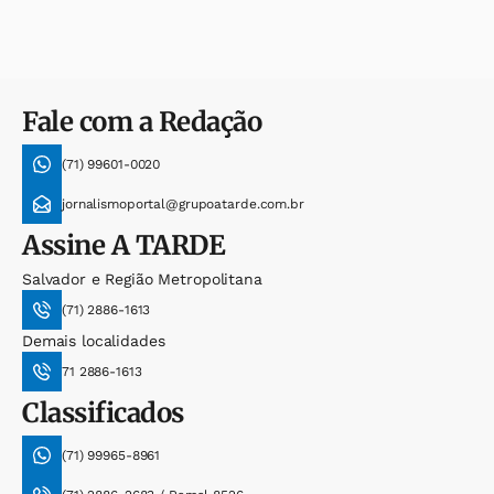
Fale com a Redação
(71) 99601-0020
jornalismoportal@grupoatarde.com.br
Assine
A TARDE
Salvador e Região Metropolitana
(71) 2886-1613
Demais localidades
71 2886-1613
Classificados
(71) 99965-8961