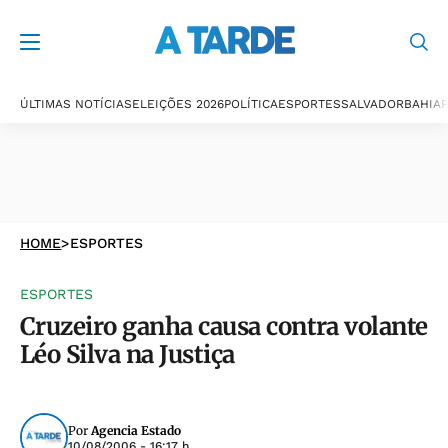
ÚLTIMAS NOTÍCIAS
ELEIÇÕES 2026
POLÍTICA
ESPORTES
SALVADOR
BAHIA
P
HOME
>
ESPORTES
ESPORTES
Cruzeiro ganha causa contra volante
Léo Silva na Justiça
Por
Agencia Estado
10/08/2006 - 16:17 h