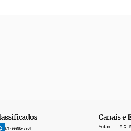
lassificados
Canais e 
Autos
E.c. 
(71) 99965-8961