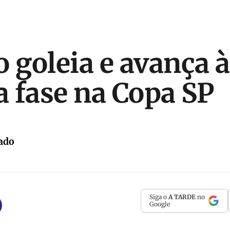
o goleia e avança à
 fase na Copa SP
ado
Siga o
A TARDE
no
Google