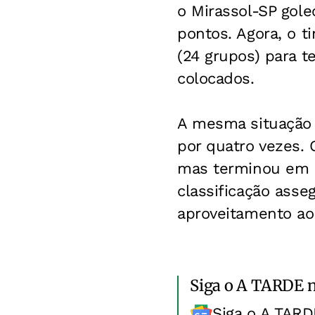
o Mirassol-SP gole
pontos. Agora, o ti
(24 grupos) para 
colocados.
A mesma situação 
por quatro vezes.
mas terminou em s
classificação asse
aproveitamento ao 
Siga o A TARDE 
Siga o A TARD