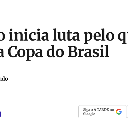
 inicia luta pelo 
a Copa do Brasil
ado
Siga o
A TARDE
no
Google