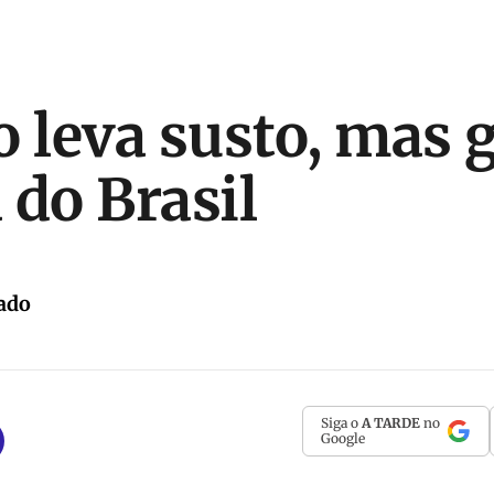
o leva susto, mas 
 do Brasil
ado
Siga o
A TARDE
no
Google